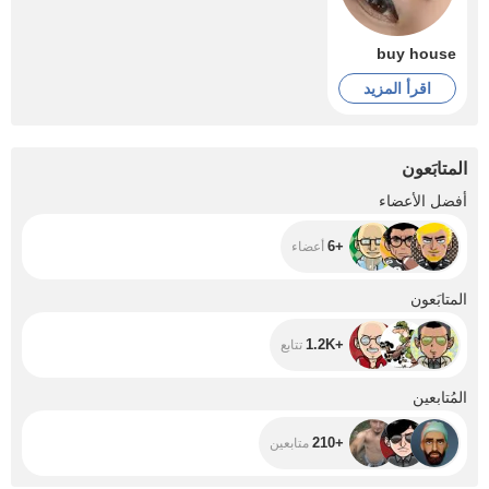
buy house
اقرأ المزيد
المتابَعون
+6
أفضل الأعضاء
+6
أعضاء
+1.2K
المتابَعون
+1.2K
تتابع
+210
المُتابعين
+210
متابعين