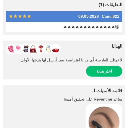
التعليقات (1)
09.05.2026
Camii822
😻🔥🔥🔥🔥🔥🔥🔥🔥🔥🔥🔥🔥🔥
الهدايا
لا تمتلك العارضة أي هدايا افتراضية بعد. أرسل لها هديتها الأولى!
اختر هدية
قائمة الأمنيات لـ
ساعد
Reventme
على تحقيق أمنية!