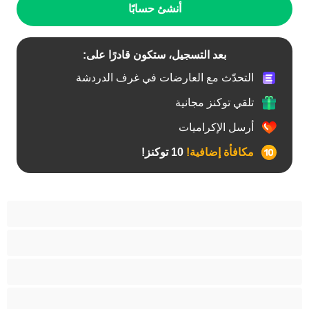
أنشئ حسابًا
بعد التسجيل، ستكون قادرًا على:
التحدّث مع العارضات في غرف الدردشة
تلقي توكنز مجانية
أرسل الإكراميات
مكافأة إضافية!
10 توكنز!
آسيوي
أفضل عارضات الدردشة الخاصة
اطلاق السوائل
الأدوات