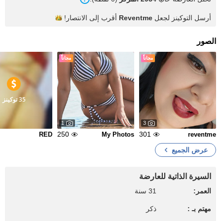
أرسل التوكينز لجعل
Reventme
أقرب إلى
الانتصار!
الصور
مجاناً
مجاناً
35 توكينز
1
3
250
301
RED
My Photos
reventme
عرض الجميع
السيرة الذاتية للعارضة
العمر:
31 سنة
مهتم بـ :
ذكر