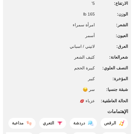
الارتفاع:
5'
الوزن:
165 lb
الشعر:
امرأة سمراء
العيون:
أسمر
العرق:
لاتيني / اسباني
شعرالعانة:
كثيف الشعر
النصف العلوي:
كبيرة الحجم
المؤخرة:
كبير
شبقة جنسيا:
سر
الحالة العاطفية:
عزباء
الإهتمامات
الرقص
دردشة
التعري
مداعبة